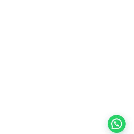
CONTÁCTENOS
Dirección:
Carrera 74 # 25 D - 26. Bogotá, Colombia
Teléfono:
+601 2954000
E-mail:
comercial2@polypro.com.co
© 2025 Polypro. Todos los derechos reservados.
Contacto
Política de privacidad